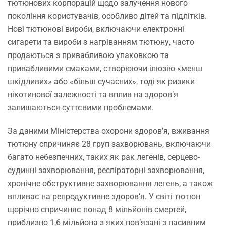
тютюнових корпорацій щодо залучення нового
покоління користувачів, особливо дітей та підлітків.
Нові тютюнові вироби, включаючи електронні
сигарети та вироби з нагріванням тютюну, часто
продаються з привабливою упаковкою та
привабливими смаками, створюючи ілюзію «менш
шкідливих» або «більш сучасних», тоді як ризики
нікотинової залежності та вплив на здоров’я
залишаються суттєвими проблемами.
За даними Міністерства охорони здоров’я, вживання
тютюну спричиняє 28 груп захворювань, включаючи
багато небезпечних, таких як рак легенів, серцево-
судинні захворювання, респіраторні захворювання,
хронічне обструктивне захворювання легень, а також
впливає на репродуктивне здоров’я. У світі тютюн
щорічно спричиняє понад 8 мільйонів смертей,
приблизно 1,6 мільйона з яких пов’язані з пасивним