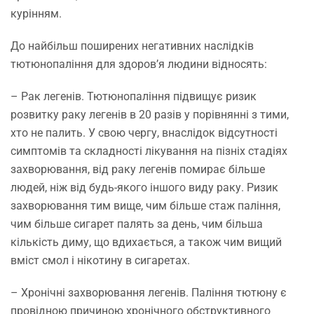
курінням.
До найбільш поширених негативних наслідків
тютюнопаління для здоров’я людини відносять:
– Рак легенів.
Тютюнопаління підвищує ризик
розвитку раку легенів в 20 разів у порівнянні з тими,
хто не палить. У свою чергу, внаслідок відсутності
симптомів та складності лікування на пізніх стадіях
захворювання, від раку легенів помирає більше
людей, ніж від будь-якого іншого виду раку. Ризик
захворювання тим вище, чим більше стаж паління,
чим більше сигарет палять за день, чим більша
кількість диму, що вдихається, а також чим вищий
вміст смол і нікотину в сигаретах.
–
Хронічні захворювання легенів.
Паління тютюну є
провідною причиною хронічного обструктивного