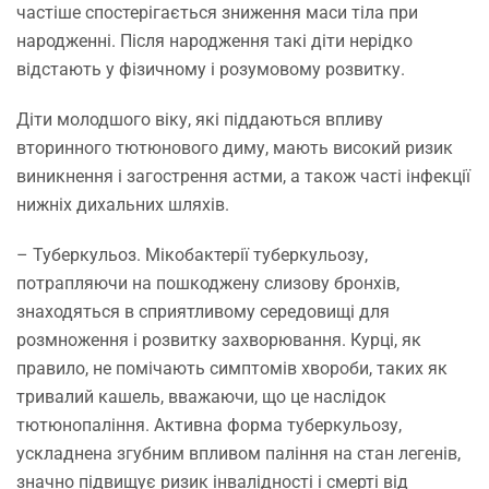
частіше спостерігається зниження маси тіла при
народженні. Після народження такі діти нерідко
відстають у фізичному і розумовому розвитку.
Діти молодшого віку, які піддаються впливу
вторинного тютюнового диму, мають високий ризик
виникнення і загострення астми, а також часті інфекції
нижніх дихальних шляхів.
–
Туберкульоз
. Мікобактерії туберкульозу,
потрапляючи на пошкоджену слизову бронхів,
знаходяться в сприятливому середовищі для
розмноження і розвитку захворювання. Курці, як
правило, не помічають симптомів хвороби, таких як
тривалий кашель, вважаючи, що це наслідок
тютюнопаління. Активна форма туберкульозу,
ускладнена згубним впливом паління на стан легенів,
значно підвищує ризик інвалідності і смерті від