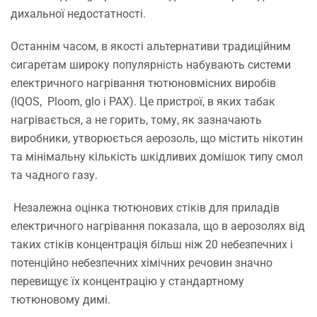
дихальної недостатності.
Останнім часом, в якості альтернативи традиційним
сигаретам широку популярність набувають системи
електричного нагрівання тютюновмісних виробів
(ІQOS, Ploom, glo і PAX). Це пристрої, в яких табак
нагрівається, а не горить, тому, як зазначають
виробники, утворюється аерозоль, що містить нікотин
та мінімальну кількість шкідливих домішок типу смол
та чадного газу.
Незалежна оцінка тютюнових стіків для приладів
електричного нагрівання показала, що в аерозолях від
таких стіків концентрація більш ніж 20 небезпечних і
потенційно небезпечних хімічних речовин значно
перевищує їх концентрацію у стандартному
тютюновому димі.