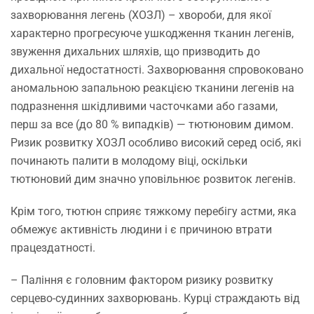
захворювання легень (ХОЗЛ) – хвороби, для якої
характерно прогресуюче ушкодження тканин легенів,
звуження дихальних шляхів, що призводить до
дихальної недостатності. Захворювання спровоковано
аномальною запальною реакцією тканини легенів на
подразнення
шкідливими часточками або газами,
перш за все (до 80 % випадків) — тютюновим димом.
Ризик розвитку ХОЗЛ особливо високий серед осіб, які
починають палити в молодому віці, оскільки
тютюновий дим значно уповільнює розвиток легенів.
Крім того, тютюн сприяє тяжкому перебігу астми, яка
обмежує активність людини і є причиною втрати
працездатності.
–
Паління
є головним фактором ризику розвитку
серцево-судинних захворювань
. Курці страждають від