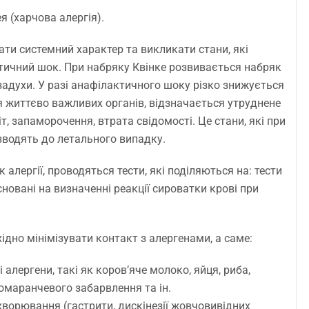
я (харчова алергія).
ти системний характер та викликати стани, які
ктичний шок. При набряку Квінке розвивається набряк
 задухи. У разі анафілактичного шоку різко знижується
 життєво важливих органів, відзначається утруднене
іт, запаморочення, втрата свідомості. Це стани, які при
зводять до летального випадку.
алергії, проводяться тести, які поділяються на: тести
асновані на визначенні реакції сироватки крові при
ідно мінімізувати контакт з алергенами, а саме:
 алергени, такі як коров’яче молоко, яйця, риба,
 помаранчевого забарвлення та ін.
хворювання (гастрити, дискінезії жовчовивідних