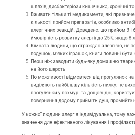
шляхів, дисбактеріози кишечника, хронічні тон
Вживати тільки ті медикаменти, які призначен
кількості прийом препаратів, особливо анти
алергічних реакцій. Доведено, що прийом 3 і
ймовірність розвитку алергії до 25%, якщо б
Кімната людини, що страждає алергією, не по
подушок, м’яких іграшок, книги повинні бути 
Перш ніж заводити будь-яку домашню тварину,
на його шерсть.
По можливості відмовтеся від прогулянок на 
виділяють найбільшу кількість пилку; не вихо
прогулянки у похмурі та дощові дні; користу
повернення додому прийміть душ, промийте ні
У кожної людини алергія індивідуальна, тому важ
значення для ефективного лікування і профілакт