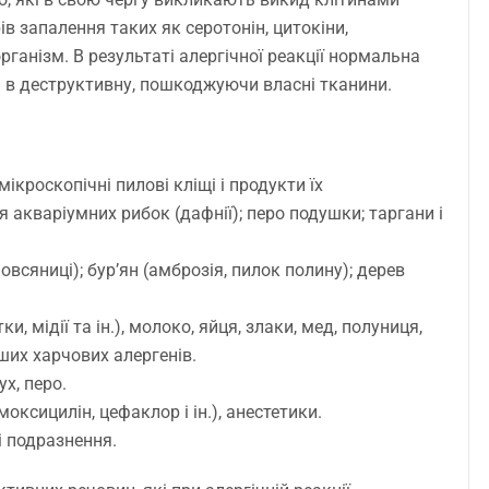
ів запалення таких як серотонін, цитокіни,
організм. В результаті алергічної реакції нормальна
я в деструктивну, пошкоджуючи власні тканини.
ікроскопічні пилові кліщі і продукти їх
я акваріумних рибок (дафнії); перо подушки; таргани і
овсяниці); бур’ян (амброзія, пилок полину); дерев
, мідії та ін.), молоко, яйця, злаки, мед, полуниця,
нших харчових алергенів.
ух, перо.
моксицилін, цефаклор і ін.), анестетики.
ні подразнення.