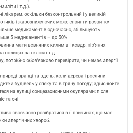
зиліти і т.д.).
і лікарем, оскільки безконтрольний і у великій
біотиків і жарознижуючих може сприяти розвитку
 більше медикаментів одночасно, збільшують
ільше 5 медикаментів – до 50%.
винна мати вовняних килимів і ковдр, пір’яних
на полицях за склом і т.д.
 потрібно обов’язково перевірити, чи немає алергії
природі вранці та вдень, коли дерева і рослини
дьте з будівель у спеку та вітряну погоду; здійснюйте
йтеся на вулиці сонцезахисними окулярами; після
с та очі.
ливо своєчасно розібратися в її причинах, що має
ики алергічних хвороб.