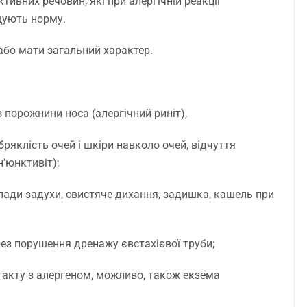
ктивних речовин, які при алергічній реакції
ищують норму.
або мати загальний характер.
з порожнини носа (алергічний риніт),
бряклість очей і шкіри навколо очей, відчуття
н’юнктивіт);
апади задухи, свистяче дихання, задишка, кашель при
рез порушення дренажу євстахієвої труби;
нтакту з алергеном, можливо, також екзема