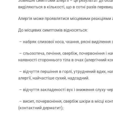
Зовнішні симптоми алергії – це результат дії біоа
виділяються в кількості, що в сотні разів перев
Алергія може проявлятися місцевими реакціями 
До місцевих симптомів відносяться:
– набряк слизової носа, чхання, рясні виділення 
– сльозотеча, печіння, свербіж, почервоніння і на
наявності стороннього тіла в очах (алергічний ко
– відчуття першіння в горлі, утруднений вдих, н
алергії, найчастіше сухий, надсадний.
– відчуття закладеності вух і зниження слуху че
– висип, почервоніння, свербіж шкіри в місці ко
(контактний дерматит);