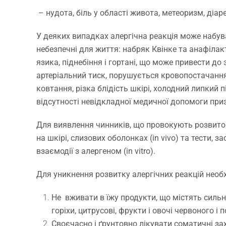
– нудота, біль у області живота, метеоризм, діаре
У деяких випадках алергічна реакція може набува
небезпечні для життя: набряк Квінке та анафіла
язика, піднебіння і гортані, що може привести до
артеріальний тиск, порушується кровопостачання
ковтання, різка блідість шкірі, холодний липкий п
відсутності невідкладної медичної допомоги при
Для виявлення чинників, що провокують розвиток 
на шкірі, слизових оболонках (in vivo) та тести, з
взаємодії з алергеном (in vitro).
Для уникнення розвитку алергічних реакцій необх
Не вживати в їжу продукти, що містять сильні
горіхи, цитрусові, фрукти і овочі червоного і
Своєчасно і ґрунтовно лікувати соматичні за