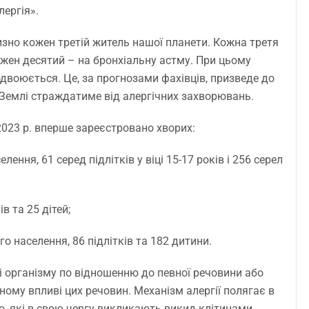
лергія».
изно кожен третій житель нашої планети. Кожна третя
ожен десятий – на бронхіальну астму. При цьому
одвоюється. Це, за прогнозами фахівців, призведе до
 Землі страждатиме від алергічних захворювань.
2023 р. вперше зареєстровано хворих:
ння, 61 серед підлітків у віці 15-17 років і 256 серел
в та 25 дітей;
о населення, 86 підлітків та 182 дитини.
і організму по відношенню до певної речовини або
ному впливі цих речовин. Механізм алергії полягає в
ло, які в свою чергу викликають викид клітинами