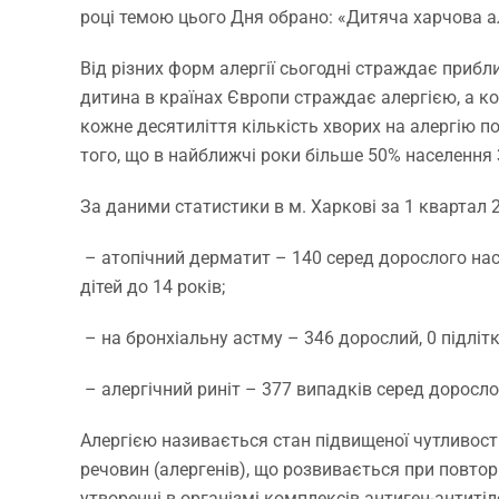
році темою цього Дня обрано:
«Дитяча харчова а
Від різних форм алергії сьогодні страждає прибл
дитина в країнах Європи страждає алергією, а к
кожне десятиліття кількість хворих на алергію п
того, що в найближчі роки більше 50% населення
За даними статистики в м. Харкові за 1 квартал 
– атопічний дерматит – 140 серед дорослого населе
дітей до 14 років;
– на бронхіальну астму – 346 дорослий, 0 підліткі
– алергічний риніт – 377 випадків серед дорослог
Алергією називається стан підвищеної чутливост
речовин (алергенів), що розвивається при повтор
утворенні в організмі комплексів антиген-антиті