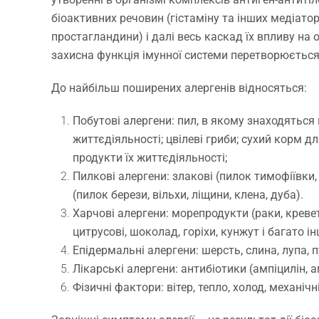
біоактивних речовин (гістаміну та інших медіатор
простагландини) і далі весь каскад їх впливу на 
захисна функція імунної системи перетворюєтьс
До найбільш поширених алергенів відносяться:
Побутові алергени: пил, в якому знаходяться м
життєдіяльності; цвілеві гриби; сухий корм дл
продукти їх життєдіяльності;
Пилкові алергени: злакові (пилок тимофіївки, 
(пилок берези, вільхи, ліщини, клена, дуба).
Харчові алергени: морепродукти (раки, креветки
цитрусові, шоколад, горіхи, кунжут і багато і
Епідермальні алергени: шерсть, слина, лупа, п
Лікарські алергени: антибіотики (ампіцилін, а
Фізичні фактори: вітер, тепло, холод, механіч