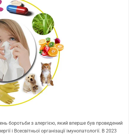
 день боротьби з алергією, який вперше був проведений
ргії і Всесвітньої організації імунопатології. В 2023