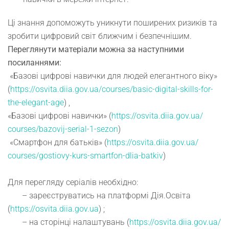
Ці знання допоможуть уникнути поширених ризиків та
зробити цифровий світ ближчим і безпечнішим.
Переглянути матеріали можна за наступними
посиланнями:
«Базові цифрові навички для людей елегантного віку»
(
https://osvita.diia.gov.ua/
courses/basic-digital-skills-
for-
the-elegant-age
) ,
«Базові цифрові навички» (
https://osvita.diia.gov.ua/
courses/bazovij-serial-1-sezon
)
«Смартфон для батьків» (
https://osvita.diia.gov.ua/
courses/gostiovy-kurs-
smartfon-dlia-batkiv
)
Для перегляду серіалів необхідно:
– зареєструватись на платформі Дія.Освіта
(
https://osvita.diia.gov.ua
) ;
– на сторінці налаштувань (
https://osvita.diia.gov.ua/