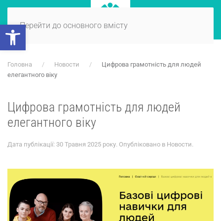
Відкрити Панель інструментів
Перейти до основного вмісту
Головна
Новости
Цифрова грамотність для людей
елегантного віку
Цифрова грамотність для людей
елегантного віку
Дата публікації:
30 Травня 2025 року
. Опубліковано в
Новости
.