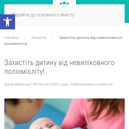
Відкрити Панель інструментів
Перейти до основного вмісту
Головна
Новости
Захистіть дитину від невиліковного
поліомієліту!
Захистіть дитину від невиліковного
поліомієліту!
Дата публікації:
09 Лютого 2022 року
. Опубліковано в
Новости
.