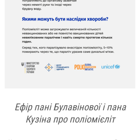
Ефір пані Булавінової і пана
Кузіна про поліомієліт